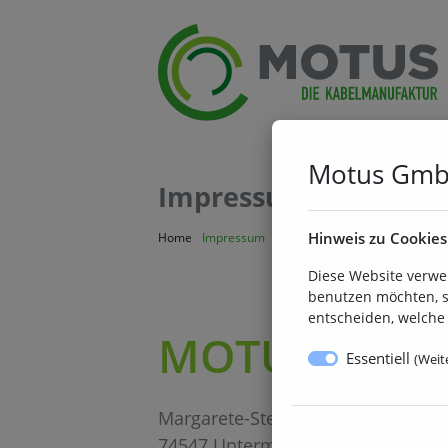
Motus Gm
Impressum
Hinweis zu Cookies
Home
Impressum
Diese Website verwe
benutzen möchten, s
entscheiden, welche 
MOTUS Gmb
Essentiell
(
Weite
Margarete-Steiff-Str. 8
74547 Untermünkheim