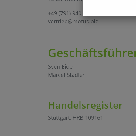
+49 (791) 940 932-0
vertrieb@motus.biz
Geschäftsführe
Sven Eidel
Marcel Stadler
Handelsregister
Stuttgart, HRB 109161